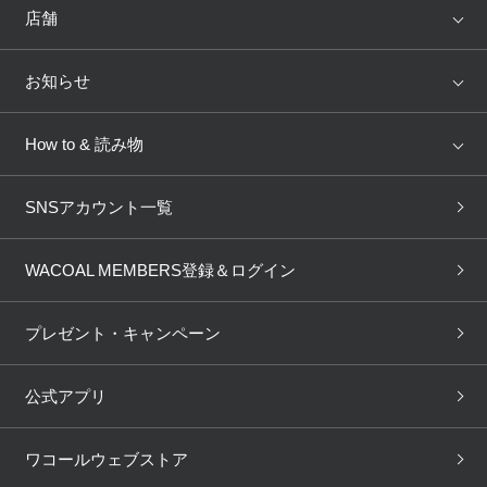
ランキング
セール
WACOAL
Wing
店舗
トピックス
Salute
Yue
店舗を探す
お知らせ
AMPHI
une nana cool
来店予約
新着情報
How to & 読み物
GOCOCi
WACOAL SIZE ORDER
ブラ無料診断
重要なお知らせ
下着の基礎知識
ワコールボディブック
SNSアカウント一覧
OUR WACOAL
YOJOY
取り置き・取り寄せサービス
商品回収
ブラチェック
わたしに合うブラ診断
WACOAL Remamma
Mens Innerwear
WACOAL MEMBERS登録＆ログイン
3Dボディスキャン
お知らせ
ブラパン
ワコールスタイル
CW-X
Imported Brands
プレゼント・キャンペーン
ニュース＆トピックス
フェムケアポータルサイト
大人の工場見学in長崎
Licensed Brands
公式アプリ
大人の工場見学inベトナム
人間科学研究開発センター見
ブランド一覧へ
学
ワコールウェブストア
店舗体験記（マンガ）
ワコールカルネアプリ使い方