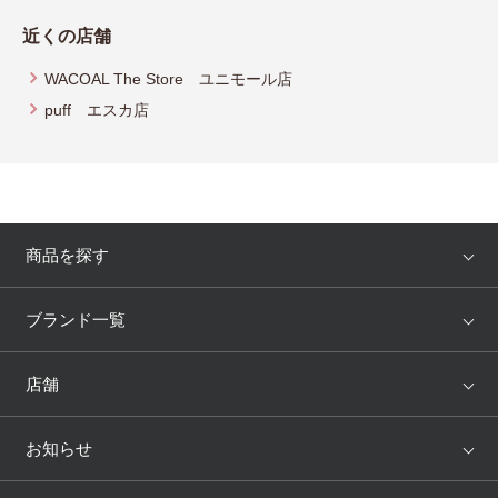
近くの店舗
WACOAL The Store ユニモール店
puff エスカ店
商品を探す
アイテム
ブランド
ブランド一覧
ランキング
セール
WACOAL
Wing
店舗
トピックス
Salute
Yue
店舗を探す
お知らせ
AMPHI
une nana cool
来店予約