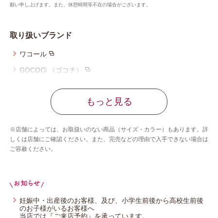
願い申し上げます。また、休憩時間等不在の場合がございます。
取り扱いブランド
ワコール
GOCOCi （ゴコチ）
ツモリチサト スリープ
もっと見る
ワコール_マタニティ
ワコール_ベビー
※店舗によっては、お取扱いのない商品（サイズ・カラー）もあります。詳
ワコール_キッズ
しくは店舗にご確認ください。また、完売などの理由で入手できない場合は
ご容赦ください。
ワコール_ジュニア
ワコール／睡眠科学
Yue（ユエ）
ワコールメン
妊娠中・出産後のお客様、及び、小学生前後から高校生前後
のお子様がいるお客様へ
CW-X
当店では『ご来店予約』を承っています。