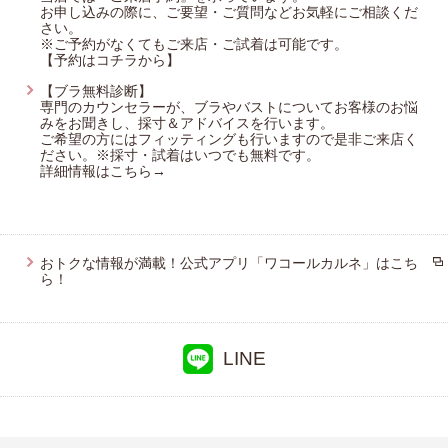
お申し込みの際に、ご要望・ご質問などお気軽にご相談くだ
ハンロ
さい。
※ご予約がなくてもご来店・ご試着は可能です。
ワコールサイズオーダー
【予約はコチラから】
【ブラ無料診断】
YOJOY
専門のカウンセラーが、ブラやバストについてお客様のお悩
みをお聞きし、採寸＆アドバイスを行います。
アツコマタノ
ご希望の方にはフィッティングも行いますので是非ご来店く
ださい。※採寸・試着はいつでも無料です。
詳細情報はこちら→
おトクな情報が満載！公式アプリ「ワコールカルネ」はこち
ら！
LINE