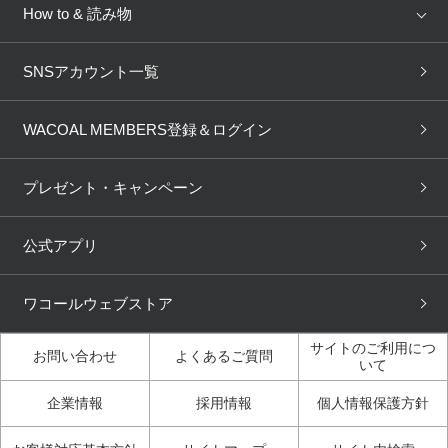
新着情報
How to & 読み物
GOCOCi
WACOAL SIZE ORDER
ブラ無料診断
重要なお知らせ
下着の基礎知識
ワコールボディブック
SNSアカウント一覧
OUR WACOAL
YOJOY
取り置き・取り寄せサービス
商品回収
ブラチェック
わたしに合うブラ診断
WACOAL Remamma
Mens Innerwear
WACOAL MEMBERS登録＆ログイン
3Dボディスキャン
お知らせ
ブラパン
ワコールスタイル
CW-X
Imported Brands
プレゼント・キャンペーン
ニュース＆トピックス
フェムケアポータルサイト
大人の工場見学in長崎
Licensed Brands
公式アプリ
大人の工場見学inベトナム
人間科学研究開発センター見
ブランド一覧へ
学
ワコールウェブストア
店舗体験記（マンガ）
ワコールカルネアプリ使い方
ガイド（マンガ）
サイトのご利用につ
お問い合わせ
よくあるご質問
いて
3Dボディスキャン体験（マ
企業情報
採用情報
個人情報保護方針
ンガ）