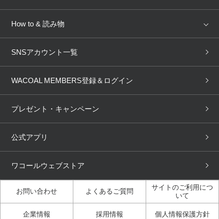
AMPHI
une nana cool
来店予約
新着情報
How to & 読み物
GOCOCi
WACOAL SIZE ORDER
ブラ無料診断
重要なお知らせ
下着の基礎知識
ワコールボディブック
SNSアカウント一覧
OUR WACOAL
YOJOY
取り置き・取り寄せサービス
商品回収
ブラチェック
わたしに合うブラ診断
WACOAL Remamma
Mens Innerwear
WACOAL MEMBERS登録＆ログイン
3Dボディスキャン
お知らせ
ブラパン
ワコールスタイル
CW-X
Imported Brands
プレゼント・キャンペーン
ニュース＆トピックス
フェムケアポータルサイト
大人の工場見学in長崎
Licensed Brands
公式アプリ
大人の工場見学inベトナム
人間科学研究開発センター見
ブランド一覧へ
学
ワコールウェブストア
店舗体験記（マンガ）
ワコールカルネアプリ使い方
ガイド（マンガ）
サイトのご利用につ
お問い合わせ
よくあるご質問
いて
3Dボディスキャン体験（マ
企業情報
採用情報
個人情報保護方針