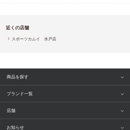
近くの店舗
スポーツカムイ 水戸店
商品を探す
アイテム
ブランド
ブランド一覧
ランキング
セール
WACOAL
Wing
店舗
トピックス
Salute
Yue
店舗を探す
お知らせ