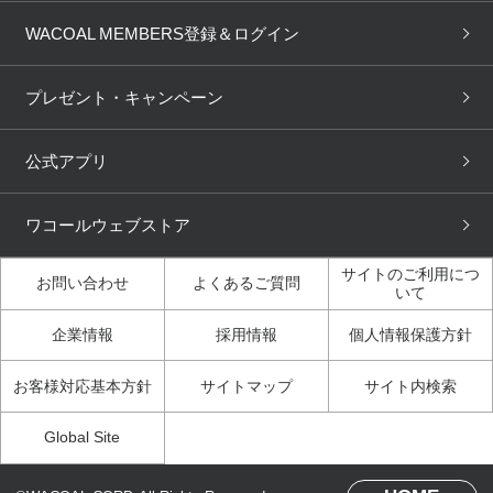
商品回収
ブラチェック
わたしに合うブラ診断
WACOAL Remamma
Mens Innerwear
WACOAL MEMBERS登録＆ログイン
3Dボディスキャン
お知らせ
ブラパン
ワコールスタイル
CW-X
Imported Brands
プレゼント・キャンペーン
ニュース＆トピックス
フェムケアポータルサイト
大人の工場見学in長崎
Licensed Brands
公式アプリ
大人の工場見学inベトナム
人間科学研究開発センター見
ブランド一覧へ
学
ワコールウェブストア
店舗体験記（マンガ）
ワコールカルネアプリ使い方
ガイド（マンガ）
サイトのご利用につ
お問い合わせ
よくあるご質問
いて
3Dボディスキャン体験（マ
企業情報
採用情報
個人情報保護方針
ンガ）
お客様対応基本方針
サイトマップ
サイト内検索
Global Site