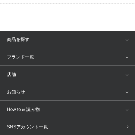
商品を探す
アイテム
ブランド
ブランド一覧
ランキング
セール
WACOAL
Wing
店舗
トピックス
Salute
Yue
店舗を探す
お知らせ
AMPHI
une nana cool
来店予約
新着情報
How to & 読み物
GOCOCi
WACOAL SIZE ORDER
ブラ無料診断
重要なお知らせ
下着の基礎知識
ワコールボディブック
SNSアカウント一覧
OUR WACOAL
YOJOY
取り置き・取り寄せサービス