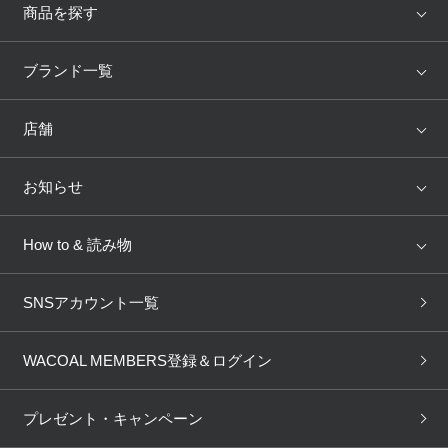
商品を探す
アイテム
ブランド
ブランド一覧
ランキング
セール
WACOAL
Wing
店舗
トピックス
Salute
Yue
店舗を探す
お知らせ
AMPHI
une nana cool
来店予約
新着情報
How to & 読み物
GOCOCi
WACOAL SIZE ORDER
ブラ無料診断
重要なお知らせ
下着の基礎知識
ワコールボディブック
SNSアカウント一覧
OUR WACOAL
YOJOY
取り置き・取り寄せサービス
商品回収
ブラチェック
わたしに合うブラ診断
WACOAL Remamma
Mens Innerwear
WACOAL MEMBERS登録＆ログイン
3Dボディスキャン
お知らせ
ブラパン
ワコールスタイル
CW-X
Imported Brands
プレゼント・キャンペーン
ニュース＆トピックス
フェムケアポータルサイト
大人の工場見学in長崎