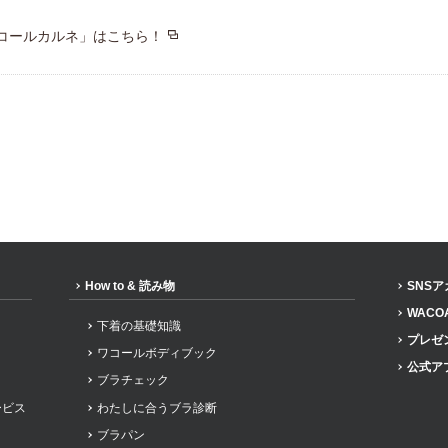
コールカルネ」はこちら！
How to & 読み物
SNS
WACO
下着の基礎知識
プレゼ
ワコールボディブック
公式ア
ブラチェック
ービス
わたしに合うブラ診断
ブラパン