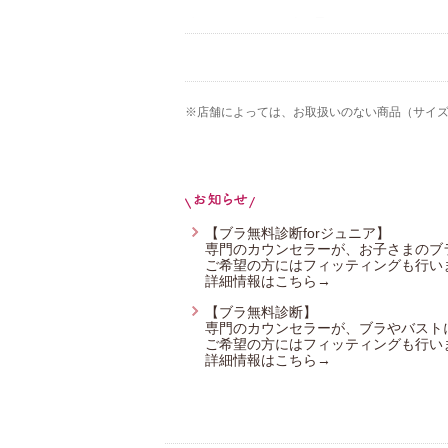
ワコール_ベビー
ワコール_ジュニア
Yue（ユエ）
※店舗によっては、お取扱いのない商品（サイ
ワコール_カルソン
ワコール／らくラクパートナー
OUR WACOAL
【ブラ無料診断forジュニア】
専門のカウンセラーが、お子さまのブ
ご希望の方にはフィッティングも行い
詳細情報はこちら→
【ブラ無料診断】
専門のカウンセラーが、ブラやバスト
ご希望の方にはフィッティングも行い
詳細情報はこちら→