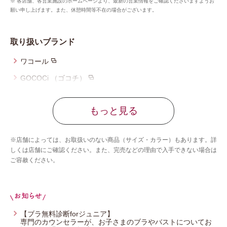
※ 各店舗、各営業施設のホームページより、最新の営業情報をご確認くださいますようお
願い申し上げます。また、休憩時間等不在の場合がございます。
取り扱いブランド
ワコール
GOCOCi （ゴコチ）
ツモリチサト スリープ
もっと見る
ワコール_マタニティ
ワコール_ベビー
※店舗によっては、お取扱いのない商品（サイズ・カラー）もあります。詳
ワコール_キッズ
しくは店舗にご確認ください。また、完売などの理由で入手できない場合は
ご容赦ください。
ワコール_ジュニア
ワコール／睡眠科学
Yue（ユエ）
CW-X
【ブラ無料診断forジュニア】
専門のカウンセラーが、お子さまのブラやバストについてお