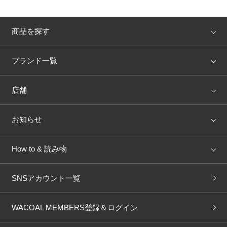
商品を探す
アイテム
ブランド
ブランド一覧
ランキング
セール
WACOAL
Wing
店舗
トピックス
Salute
Yue
店舗を探す
お知らせ
AMPHI
une nana cool
来店予約
新着情報
How to & 読み物
GOCOCi
WACOAL SIZE ORDER
ブラ無料診断
重要なお知らせ
下着の基礎知識
ワコールボディブック
SNSアカウント一覧
OUR WACOAL
YOJOY
取り置き・取り寄せサービス
商品回収
ブラチェック
わたしに合うブラ診断
WACOAL Remamma
Mens Innerwear
WACOAL MEMBERS登録＆ログイン
3Dボディスキャン
お知らせ
ブラパン
ワコールスタイル