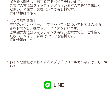
ワコール_カルソン
悩みをお聞きし、採寸＆アドバイスを行います。
ご希望の方にはフィッティングも行いますので是非ご来店く
ハンロ
ださい。※採寸・試着はいつでも無料です。
詳細情報はこちら→
ワコール／らくラクパートナー
【ブラ無料診断】
専門のカウンセラーが、ブラやバストについてお客様のお悩
ワコールサイズオーダー
みをお聞きし、採寸＆アドバイスを行います。
ご希望の方にはフィッティングも行いますので是非ご来店く
OUR WACOAL
ださい。※採寸・試着はいつでも無料です。
詳細情報はこちら→
アツコマタノ
おトクな情報が満載！公式アプリ「ワコールカルネ」はこち
ら！
LINE