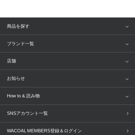
商品を探す
アイテム
ブランド
ブランド一覧
ランキング
セール
WACOAL
Wing
店舗
トピックス
Salute
Yue
店舗を探す
お知らせ
AMPHI
une nana cool
来店予約
新着情報
How to & 読み物
GOCOCi
WACOAL SIZE ORDER
ブラ無料診断
重要なお知らせ
下着の基礎知識
ワコールボディブック
SNSアカウント一覧
OUR WACOAL
YOJOY
取り置き・取り寄せサービス
商品回収
ブラチェック
わたしに合うブラ診断
WACOAL Remamma
Mens Innerwear
WACOAL MEMBERS登録＆ログイン
3Dボディスキャン