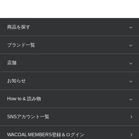
商品を探す
アイテム
ブランド
ブランド一覧
ランキング
セール
WACOAL
Wing
店舗
トピックス
Salute
Yue
店舗を探す
お知らせ
AMPHI
une nana cool
来店予約
新着情報
How to & 読み物
GOCOCi
WACOAL SIZE ORDER
ブラ無料診断
重要なお知らせ
下着の基礎知識
ワコールボディブック
SNSアカウント一覧
OUR WACOAL
YOJOY
取り置き・取り寄せサービス
商品回収
ブラチェック
わたしに合うブラ診断
WACOAL Remamma
Mens Innerwear
WACOAL MEMBERS登録＆ログイン
3Dボディスキャン