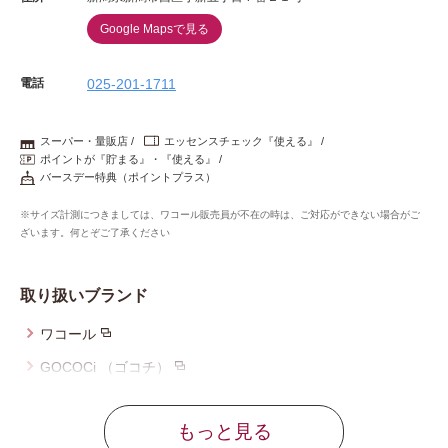
Google Mapsで見る
電話
025-201-1711
スーパー・量販店
エッセンスチェック『使える』
ポイントが『貯まる』・『使える』
バースデー特典（ポイントプラス）
※サイズ計測につきましては、ワコール販売員が不在の時は、ご対応ができない場合がご
ざいます。何とぞご了承ください
取り扱いブランド
ワコール
GOCOCi （ゴコチ）
ウイング
もっと見る
ウイング／ティーン