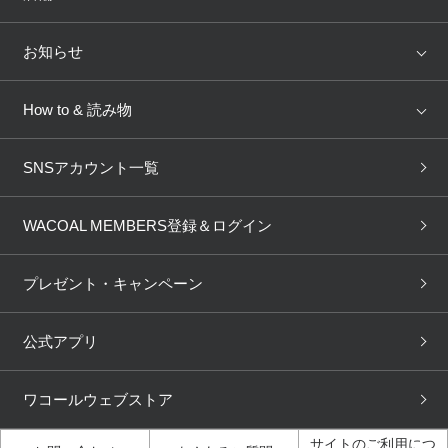
トピックス
Salute
Yue
店舗を探す
お知らせ
AMPHI
une nana cool
来店予約
新着情報
How to & 読み物
GOCOCi
WACOAL SIZE ORDER
ブラ無料診断
重要なお知らせ
下着の基礎知識
ワコールボディブック
SNSアカウント一覧
OUR WACOAL
YOJOY
取り置き・取り寄せサービス
商品回収
ブラチェック
わたしに合うブラ診断
WACOAL Remamma
Mens Innerwear
WACOAL MEMBERS登録＆ログイン
3Dボディスキャン
お知らせ
ブラパン
ワコールスタイル
CW-X
Imported Brands
プレゼント・キャンペーン
ニュース＆トピックス
フェムケアポータルサイト
大人の工場見学in長崎
Licensed Brands
公式アプリ
大人の工場見学inベトナム
人間科学研究開発センター見
ブランド一覧へ
学
ワコールウェブストア
店舗体験記（マンガ）
ワコールカルネアプリ使い方
ガイド（マンガ）
サイトのご利用につ