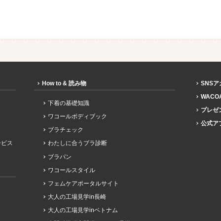
How to & 読み物
SNS
WACO
下着の基礎知識
プレゼ
ワコールボディブック
公式ア
ブラチェック
ービス
わたしに合うブラ診断
ブラパン
ワコールスタイル
フェムケアポータルサイト
大人の工場見学in長崎
大人の工場見学inベトナム