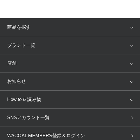
商品を探す
アイテム
ブランド
ブランド一覧
ランキング
セール
WACOAL
Wing
店舗
トピックス
Salute
Yue
店舗を探す
お知らせ
AMPHI
une nana cool
来店予約
新着情報
How to & 読み物
GOCOCi
WACOAL SIZE ORDER
ブラ無料診断
重要なお知らせ
下着の基礎知識
ワコールボディブック
SNSアカウント一覧
OUR WACOAL
YOJOY
取り置き・取り寄せサービス
商品回収
ブラチェック
わたしに合うブラ診断
WACOAL Remamma
Mens Innerwear
WACOAL MEMBERS登録＆ログイン
3Dボディスキャン