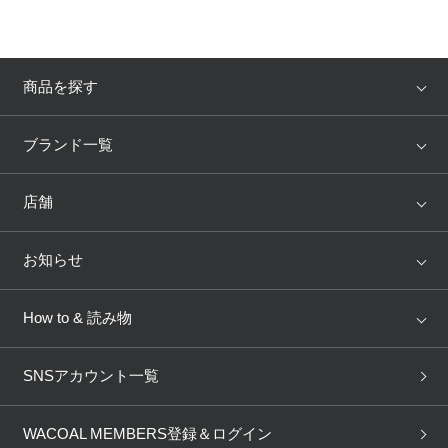
商品を探す
アイテム
ブランド
ブランド一覧
ランキング
セール
WACOAL
Wing
店舗
トピックス
Salute
Yue
店舗を探す
お知らせ
AMPHI
une nana cool
来店予約
新着情報
How to & 読み物
GOCOCi
WACOAL SIZE ORDER
ブラ無料診断
重要なお知らせ
下着の基礎知識
ワコールボディブック
SNSアカウント一覧
OUR WACOAL
YOJOY
取り置き・取り寄せサービス
商品回収
ブラチェック
わたしに合うブラ診断
WACOAL Remamma
Mens Innerwear
WACOAL MEMBERS登録＆ログイン
3Dボディスキャン