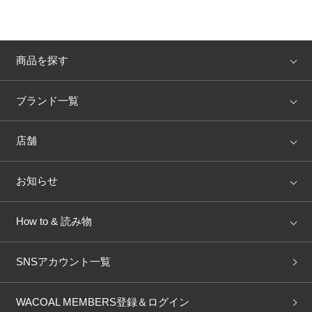
商品を探す
アイテム
ブランド
ブランド一覧
ランキング
セール
WACOAL
Wing
店舗
トピックス
Salute
Yue
店舗を探す
お知らせ
AMPHI
une nana cool
来店予約
新着情報
How to & 読み物
GOCOCi
WACOAL SIZE ORDER
ブラ無料診断
重要なお知らせ
下着の基礎知識
ワコールボディブック
SNSアカウント一覧
OUR WACOAL
YOJOY
取り置き・取り寄せサービス
商品回収
ブラチェック
わたしに合うブラ診断
WACOAL Remamma
Mens Innerwear
WACOAL MEMBERS登録＆ログイン
3Dボディスキャン