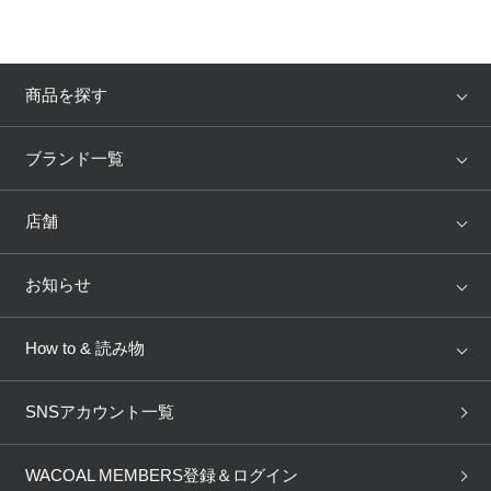
商品を探す
アイテム
ブランド
ブランド一覧
ランキング
セール
WACOAL
Wing
店舗
トピックス
Salute
Yue
店舗を探す
お知らせ
AMPHI
une nana cool
来店予約
新着情報
How to & 読み物
GOCOCi
WACOAL SIZE ORDER
ブラ無料診断
重要なお知らせ
下着の基礎知識
ワコールボディブック
SNSアカウント一覧
OUR WACOAL
YOJOY
取り置き・取り寄せサービス
商品回収
ブラチェック
わたしに合うブラ診断
WACOAL Remamma
Mens Innerwear
WACOAL MEMBERS登録＆ログイン
3Dボディスキャン