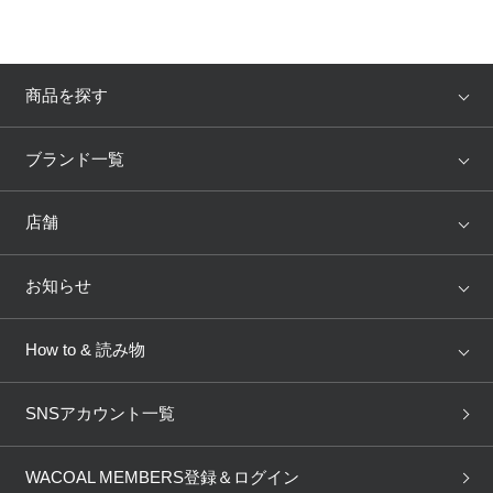
商品を探す
アイテム
ブランド
ブランド一覧
ランキング
セール
WACOAL
Wing
店舗
トピックス
Salute
Yue
店舗を探す
お知らせ
AMPHI
une nana cool
来店予約
新着情報
How to & 読み物
GOCOCi
WACOAL SIZE ORDER
ブラ無料診断
重要なお知らせ
下着の基礎知識
ワコールボディブック
SNSアカウント一覧
OUR WACOAL
YOJOY
取り置き・取り寄せサービス
商品回収
ブラチェック
わたしに合うブラ診断
WACOAL Remamma
Mens Innerwear
WACOAL MEMBERS登録＆ログイン
3Dボディスキャン