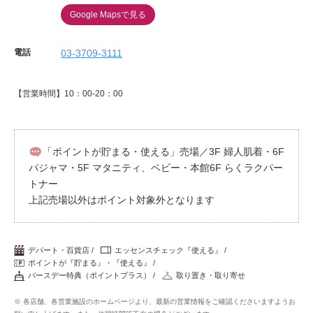
Google Mapsで見る
電話
03-3709-3111
【営業時間】10：00-20：00
「ポイントが貯まる・使える」売場／3F 婦人肌着・6F
パジャマ・5F マタニティ、ベビー・本館6F らくラクパー
トナー
上記売場以外はポイント対象外となります
デパート・百貨店
エッセンスチェック『使える』
ポイントが『貯まる』・『使える』
バースデー特典（ポイントプラス）
取り置き・取り寄せ
※ 各店舗、各営業施設のホームページより、最新の営業情報をご確認くださいますようお