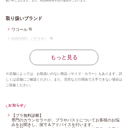
願い申し上げます。また、休憩時間等不在の場合がございます。
取り扱いブランド
ワコール
GOCOCi （ゴコチ）
ツモリチサト スリープ
もっと見る
ワコール_マタニティ
ワコール_ベビー
※店舗によっては、お取扱いのない商品（サイズ・カラー）もあります。詳
ワコール_キッズ
しくは店舗にご確認ください。また、完売などの理由で入手できない場合は
ご容赦ください。
ワコール_ジュニア
ワコール／睡眠科学
Yue（ユエ）
ワコールメン
【ブラ無料診断】
専門のカウンセラーが、ブラやバストについてお客様のお悩
ワコール_カルソン
みをお聞きし、採寸＆アドバイスを行います。