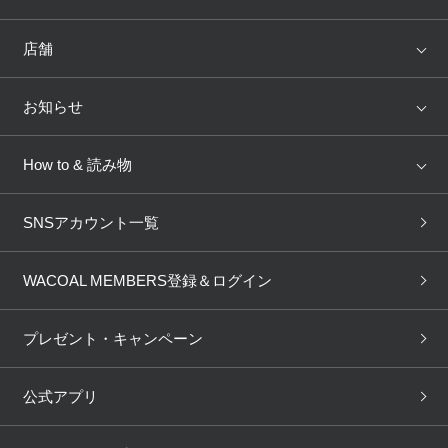
ランキング
セール
WACOAL
Wing
店舗
トピックス
Salute
Yue
店舗を探す
お知らせ
AMPHI
une nana cool
来店予約
新着情報
How to & 読み物
GOCOCi
WACOAL SIZE ORDER
ブラ無料診断
重要なお知らせ
下着の基礎知識
ワコールボディブック
SNSアカウント一覧
OUR WACOAL
YOJOY
取り置き・取り寄せサービス
商品回収
ブラチェック
わたしに合うブラ診断
WACOAL Remamma
Mens Innerwear
WACOAL MEMBERS登録＆ログイン
3Dボディスキャン
お知らせ
ブラパン
ワコールスタイル
CW-X
Imported Brands
プレゼント・キャンペーン
ニュース＆トピックス
フェムケアポータルサイト
大人の工場見学in長崎
Licensed Brands
公式アプリ
大人の工場見学inベトナム
人間科学研究開発センター見
ブランド一覧へ
学