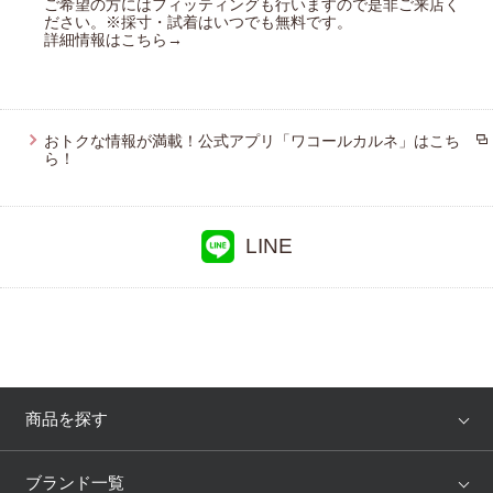
ご希望の方にはフィッティングも行いますので是非ご来店く
ハンロ
ださい。※採寸・試着はいつでも無料です。
詳細情報はこちら→
ワコール／らくラクパートナー
YOJOY
OUR WACOAL
おトクな情報が満載！公式アプリ「ワコールカルネ」はこち
ら！
アツコマタノ
LINE
商品を探す
アイテム
ブランド
ブランド一覧