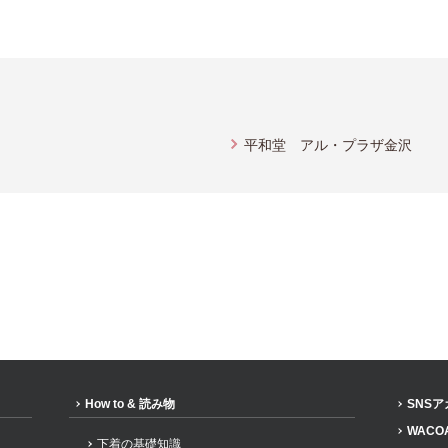
平和堂 アル・プラザ金沢
How to & 読み物
SNS
WACO
下着の基礎知識