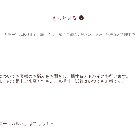
CW-X
ワコール／らくラクパートナー
もっと見る
アツコマタノ
ズ・カラー）もあります。詳しくは店舗にご確認ください。また、完売などの理由で
についてお客様のお悩みをお聞きし、採寸＆アドバイスを行います。
ますので是非ご来店ください。※採寸・試着はいつでも無料です。
コールカルネ」はこちら！