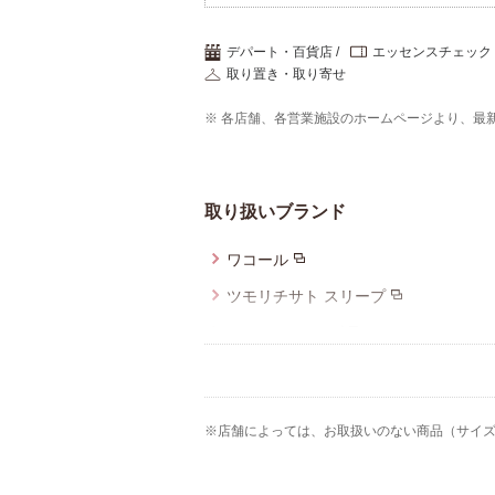
デパート・百貨店
エッセンスチェック
取り置き・取り寄せ
※ 各店舗、各営業施設のホームページより、最
取り扱いブランド
ワコール
ツモリチサト スリープ
ワコール_キッズ
ワコール／睡眠科学
CW-X
※店舗によっては、お取扱いのない商品（サイ
ハンロ
アツコマタノ