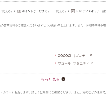
『使える』
ポイントが『貯まる』・『使える』
3Dボディスキャナー計
新の営業情報をご確認くださいますようお願い申し上げます。また、休憩時間等不
GOCOCi （ゴコチ）
ワコール_マタニティ
ワコール_ジュニア
Yue（ユエ）
もっと見る
ワコール／スイムウェア
ズ・カラー）もあります。詳しくは店舗にご確認ください。また、完売などの理由で
ワコールサイズオーダー