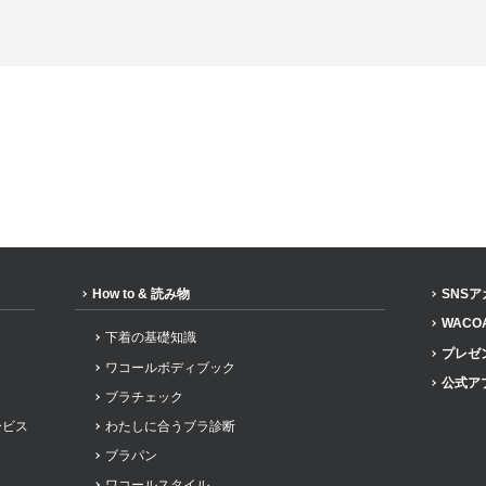
How to & 読み物
SNS
WACO
下着の基礎知識
プレゼ
ワコールボディブック
公式ア
ブラチェック
ービス
わたしに合うブラ診断
ブラパン
ワコールスタイル