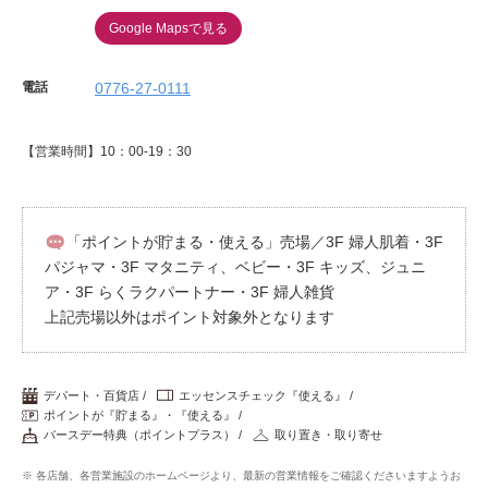
Google Mapsで見る
電話
0776-27-0111
【営業時間】10：00-19：30
「ポイントが貯まる・使える」売場／3F 婦人肌着・3F
パジャマ・3F マタニティ、ベビー・3F キッズ、ジュニ
ア・3F らくラクパートナー・3F 婦人雑貨
上記売場以外はポイント対象外となります
デパート・百貨店
エッセンスチェック『使える』
ポイントが『貯まる』・『使える』
バースデー特典（ポイントプラス）
取り置き・取り寄せ
※ 各店舗、各営業施設のホームページより、最新の営業情報をご確認くださいますようお