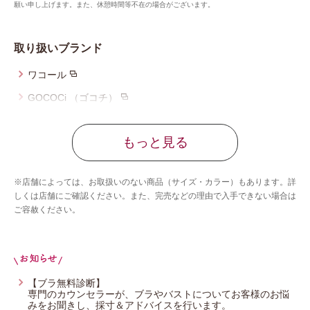
願い申し上げます。また、休憩時間等不在の場合がございます。
取り扱いブランド
ワコール
GOCOCi （ゴコチ）
ツモリチサト スリープ
もっと見る
ワコール_マタニティ
ワコール_ジュニア
※店舗によっては、お取扱いのない商品（サイズ・カラー）もあります。詳
ワコール／睡眠科学
しくは店舗にご確認ください。また、完売などの理由で入手できない場合は
ご容赦ください。
CW-X
ワコール_カルソン
ワコール／サクセスウォーク
ワコール／らくラクパートナー
【ブラ無料診断】
専門のカウンセラーが、ブラやバストについてお客様のお悩
YOJOY
みをお聞きし、採寸＆アドバイスを行います。