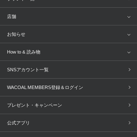
ランキング
セール
WACOAL
Wing
店舗
トピックス
Salute
Yue
店舗を探す
お知らせ
AMPHI
une nana cool
来店予約
新着情報
How to & 読み物
GOCOCi
WACOAL SIZE ORDER
ブラ無料診断
重要なお知らせ
下着の基礎知識
ワコールボディブック
SNSアカウント一覧
OUR WACOAL
YOJOY
取り置き・取り寄せサービス
商品回収
ブラチェック
わたしに合うブラ診断
WACOAL Remamma
Mens Innerwear
WACOAL MEMBERS登録＆ログイン
3Dボディスキャン
お知らせ
ブラパン
ワコールスタイル
CW-X
Imported Brands
プレゼント・キャンペーン
ニュース＆トピックス
フェムケアポータルサイト
大人の工場見学in長崎
Licensed Brands
公式アプリ
大人の工場見学inベトナム
人間科学研究開発センター見
ブランド一覧へ
学