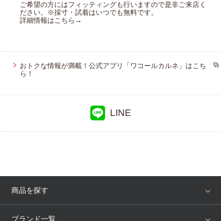
ご希望の方にはフィッティングも行いますので是非ご来店く
アツコマタノ
ださい。※採寸・試着はいつでも無料です。
詳細情報はこちら→
おトクな情報が満載！公式アプリ「ワコールカルネ」はこち
ら！
LINE
商品を探す
アイテム
ブランド
ブランド一覧