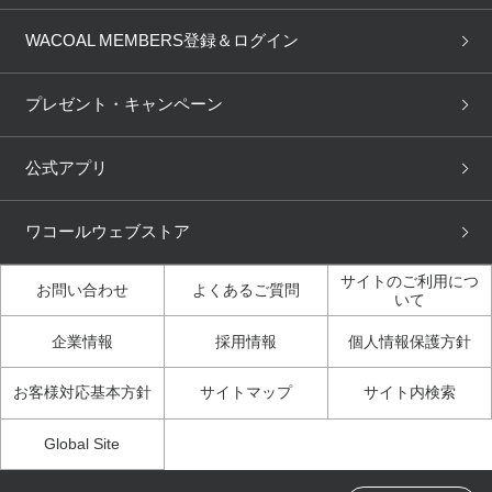
商品回収
ブラチェック
わたしに合うブラ診断
WACOAL Remamma
Mens Innerwear
WACOAL MEMBERS登録＆ログイン
3Dボディスキャン
お知らせ
ブラパン
ワコールスタイル
CW-X
Imported Brands
プレゼント・キャンペーン
ニュース＆トピックス
フェムケアポータルサイト
大人の工場見学in長崎
Licensed Brands
公式アプリ
大人の工場見学inベトナム
人間科学研究開発センター見
ブランド一覧へ
学
ワコールウェブストア
店舗体験記（マンガ）
ワコールカルネアプリ使い方
ガイド（マンガ）
サイトのご利用につ
お問い合わせ
よくあるご質問
いて
3Dボディスキャン体験（マ
企業情報
採用情報
個人情報保護方針
ンガ）
お客様対応基本方針
サイトマップ
サイト内検索
Global Site