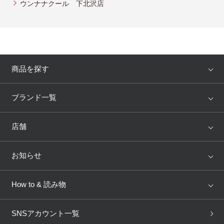
ウンナナクール 下北沢店
商品を探す
アイテム
ブランド
ブランド一覧
ランキング
セール
WACOAL
Wing
店舗
トピックス
Salute
Yue
店舗を探す
お知らせ
AMPHI
une nana cool
来店予約
新着情報
How to & 読み物
GOCOCi
WACOAL SIZE ORDER
ブラ無料診断
重要なお知らせ
下着の基礎知識
ワコールボディブック
SNSアカウント一覧
OUR WACOAL
YOJOY
取り置き・取り寄せサービス