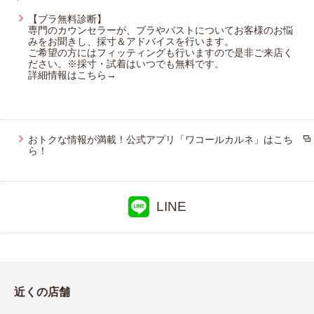
【ブラ無料診断】
プレゼント・キャンペーン
専門のカウンセラーが、ブラやバストについてお客様のお悩
みをお聞きし、採寸＆アドバイスを行います。
ご希望の方にはフィッティングも行いますので是非ご来店く
ださい。※採寸・試着はいつでも無料です。
詳細情報はこちら→
メールニュース登録
お問い合わせ
おトクな情報が満載！公式アプリ「ワコールカルネ」はこち
ら！
よくあるご質問
LINE
近くの店舗