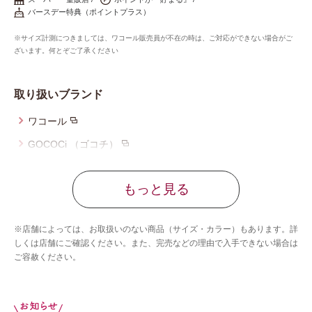
重要なお知らせ
バースデー特典（ポイントプラス）
※サイズ計測につきましては、ワコール販売員が不在の時は、ご対応ができない場合がご
お知らせ
ざいます。何とぞご了承ください
取り扱いブランド
ワコールウェブストア
ワコール
GOCOCi （ゴコチ）
公式アプリ
ウイング
もっと見る
ウイング／レシアージュ
ニュース＆トピックス
ウイング／ティーン
※店舗によっては、お取扱いのない商品（サイズ・カラー）もあります。詳
ブロス バイ ワコールメン
企業情報
しくは店舗にご確認ください。また、完売などの理由で入手できない場合は
ご容赦ください。
SNSアカウント一覧