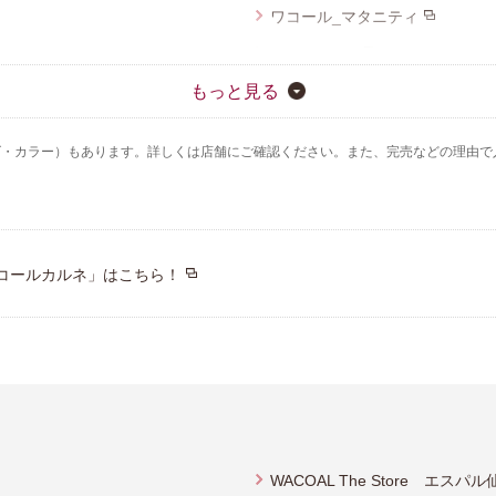
ワコール_マタニティ
Yue（ユエ）
CW-X
もっと見る
ハンロ
ズ・カラー）もあります。詳しくは店舗にご確認ください。また、完売などの理由で
YOJOY
コールカルネ」はこちら！
WACOAL The Store エスパ