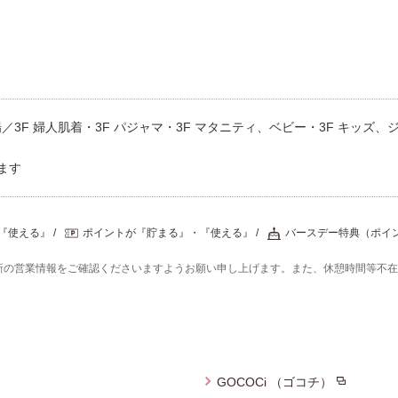
3F 婦人肌着・3F パジャマ・3F マタニティ、ベビー・3F キッズ、ジ
ます
『使える』
ポイントが『貯まる』・『使える』
バースデー特典（ポイ
新の営業情報をご確認くださいますようお願い申し上げます。また、休憩時間等不
GOCOCi （ゴコチ）