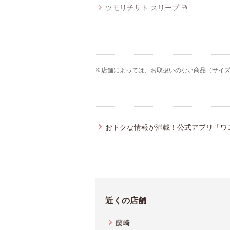
ツモリチサト スリープ
ワコール／睡眠科学
ワコールメン
ワコール_カルソン
※店舗によっては、お取扱いのない商品（サイ
ワコール／らくラクパートナー
アツコマタノ
おトクな情報が満載！公式アプリ「ワ
近くの店舗
藤崎