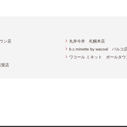
ラタウン店
丸井今井 札幌本店
b.c.minette by wacoal パルコ
ワコール ミネット ポールタウ
急百貨店