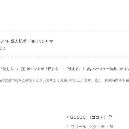
4F 婦人肌着・4F パジャマ
ます
『使える』
ポイントが『貯まる』・『使える』
バースデー特典（ポイ
新の営業情報をご確認くださいますようお願い申し上げます。また、休憩時間等不
GOCOCi （ゴコチ）
ワコール_マタニティ