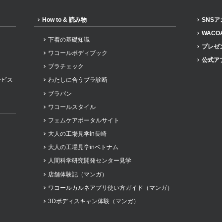
How to & 読み物
SNS
WACO
下着の基礎知識
プレゼ
ワコールボディブック
公式ア
ブラチェック
ービス
わたしに合うブラ診断
ブラパン
ワコールスタイル
フェムケアポータルサイト
大人の工場見学in長崎
大人の工場見学inベトナム
人間科学研究開発センター見学
店舗体験記（マンガ）
ワコールカルネアプリ使い方ガイド（マンガ）
3Dボディスキャン体験（マンガ）