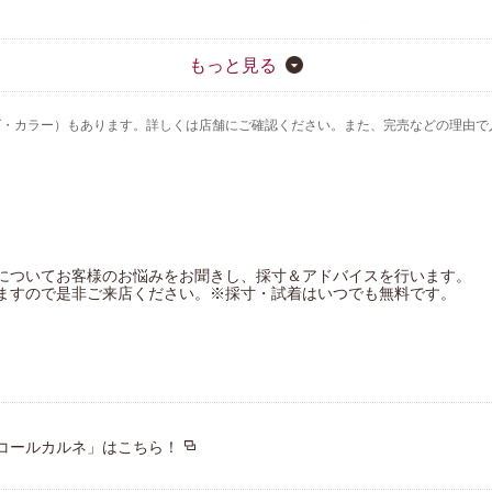
Yue（ユエ）
ハンロ
もっと見る
OUR WACOAL
ズ・カラー）もあります。詳しくは店舗にご確認ください。また、完売などの理由で
についてお客様のお悩みをお聞きし、採寸＆アドバイスを行います。
ますので是非ご来店ください。※採寸・試着はいつでも無料です。
コールカルネ」はこちら！