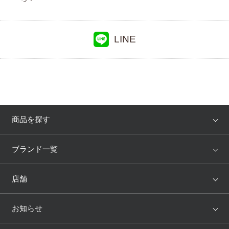
CW-X
ワコール_カルソン
ワコール／スイムウェア
LINE
ハンロ
ワコール／らくラクパートナー
ワコールサイズオーダー
アツコマタノ
商品を探す
アイテム
ブランド
ブランド一覧
ランキング
セール
WACOAL
Wing
店舗
トピックス
Salute
Yue
店舗を探す
お知らせ
AMPHI
une nana cool