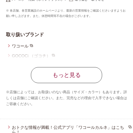
※ 各店舗、各営業施設のホームページより、最新の営業情報をご確認くださいますようお
願い申し上げます。また、休憩時間等不在の場合がございます。
取り扱いブランド
ワコール
GOCOCi （ゴコチ）
ツモリチサト スリープ
もっと見る
ワコール_マタニティ
ワコール_ベビー
※店舗によっては、お取扱いのない商品（サイズ・カラー）もあります。詳
ワコール_キッズ
しくは店舗にご確認ください。また、完売などの理由で入手できない場合は
ご容赦ください。
ワコール_ジュニア
ワコール／睡眠科学
Yue（ユエ）
おトクな情報が満載！公式アプリ「ワコールカルネ」はこち
ら！