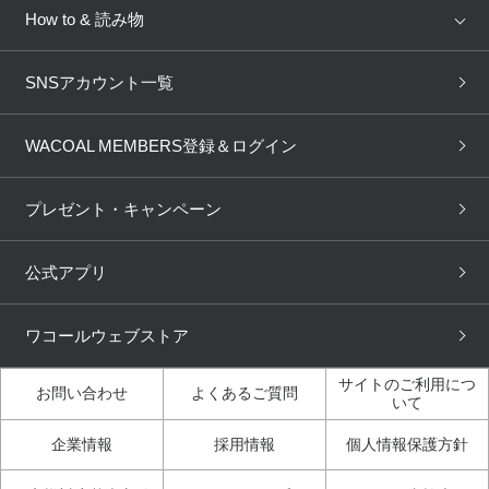
来店予約
新着情報
How to & 読み物
GOCOCi
WACOAL SIZE ORDER
ブラ無料診断
重要なお知らせ
下着の基礎知識
ワコールボディブック
SNSアカウント一覧
OUR WACOAL
YOJOY
取り置き・取り寄せサービス
商品回収
ブラチェック
わたしに合うブラ診断
WACOAL Remamma
Mens Innerwear
WACOAL MEMBERS登録＆ログイン
3Dボディスキャン
お知らせ
ブラパン
ワコールスタイル
CW-X
Imported Brands
プレゼント・キャンペーン
ニュース＆トピックス
フェムケアポータルサイト
大人の工場見学in長崎
Licensed Brands
公式アプリ
大人の工場見学inベトナム
人間科学研究開発センター見
ブランド一覧へ
学
ワコールウェブストア
店舗体験記（マンガ）
ワコールカルネアプリ使い方
ガイド（マンガ）
サイトのご利用につ
お問い合わせ
よくあるご質問
いて
3Dボディスキャン体験（マ
企業情報
採用情報
個人情報保護方針
ンガ）