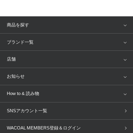
商品を探す
アイテム
ブランド
ブランド一覧
ランキング
セール
WACOAL
Wing
店舗
トピックス
Salute
Yue
店舗を探す
お知らせ
AMPHI
une nana cool
来店予約
新着情報
How to & 読み物
GOCOCi
WACOAL SIZE ORDER
ブラ無料診断
重要なお知らせ
下着の基礎知識
ワコールボディブック
SNSアカウント一覧
OUR WACOAL
YOJOY
取り置き・取り寄せサービス
商品回収
ブラチェック
わたしに合うブラ診断
WACOAL Remamma
Mens Innerwear
WACOAL MEMBERS登録＆ログイン
3Dボディスキャン