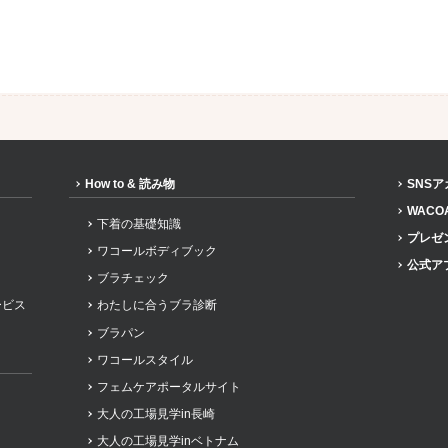
How to & 読み物
SNS
WACO
下着の基礎知識
プレゼ
ワコールボディブック
公式ア
ブラチェック
ービス
わたしに合うブラ診断
ブラパン
ワコールスタイル
フェムケアポータルサイト
大人の工場見学in長崎
大人の工場見学inベトナム