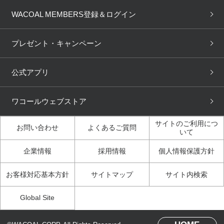
商品回収
ブラチェック
わたしに合うブラ診断
WACOAL Remamma
Mens Innerwear
WACOAL MEMBERS登録＆ログイン
3Dボディスキャン
お知らせ
ブラパン
ワコールスタイル
CW-X
Imported Brands
プレゼント・キャンペーン
ニュース＆トピックス
フェムケアポータルサイト
大人の工場見学in長崎
Licensed Brands
公式アプリ
大人の工場見学inベトナム
人間科学研究開発センター見
ブランド一覧へ
学
ワコールウェブストア
店舗体験記（マンガ）
ワコールカルネアプリ使い方
ガイド（マンガ）
サイトのご利用につ
お問い合わせ
よくあるご質問
いて
3Dボディスキャン体験（マ
企業情報
採用情報
個人情報保護方針
ンガ）
お客様対応基本方針
サイトマップ
サイト内検索
Global Site