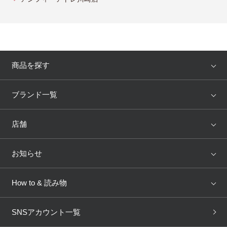
商品を探す
アイテム
ブランド
ブランド一覧
ランキング
セール
WACOAL
Wing
店舗
トピックス
Salute
Yue
店舗を探す
お知らせ
AMPHI
une nana cool
来店予約
新着情報
How to & 読み物
GOCOCi
WACOAL SIZE ORDER
ブラ無料診断
重要なお知らせ
下着の基礎知識
ワコールボディブック
SNSアカウント一覧
OUR WACOAL
YOJOY
取り置き・取り寄せサービス