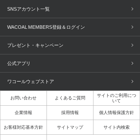
ブラ無料診断
重要なお知らせ
下着の基礎知識
ワコールボディブック
SNSアカウント一覧
OUR WACOAL
YOJOY
取り置き・取り寄せサービス
商品回収
ブラチェック
わたしに合うブラ診断
WACOAL Remamma
Mens Innerwear
WACOAL MEMBERS登録＆ログイン
3Dボディスキャン
お知らせ
ブラパン
ワコールスタイル
CW-X
Imported Brands
プレゼント・キャンペーン
ニュース＆トピックス
フェムケアポータルサイト
大人の工場見学in長崎
Licensed Brands
公式アプリ
大人の工場見学inベトナム
人間科学研究開発センター見
ブランド一覧へ
学
ワコールウェブストア
店舗体験記（マンガ）
ワコールカルネアプリ使い方
ガイド（マンガ）
サイトのご利用につ
お問い合わせ
よくあるご質問
いて
3Dボディスキャン体験（マ
企業情報
採用情報
個人情報保護方針
ンガ）
お客様対応基本方針
サイトマップ
サイト内検索