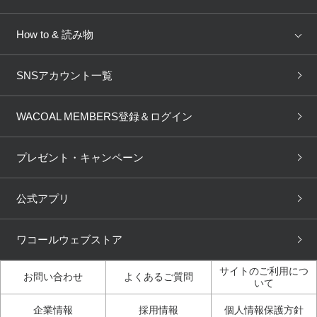
AMPHI
une nana cool
来店予約
新着情報
How to & 読み物
GOCOCi
WACOAL SIZE ORDER
ブラ無料診断
重要なお知らせ
下着の基礎知識
ワコールボディブック
SNSアカウント一覧
OUR WACOAL
YOJOY
取り置き・取り寄せサービス
商品回収
ブラチェック
わたしに合うブラ診断
WACOAL Remamma
Mens Innerwear
WACOAL MEMBERS登録＆ログイン
3Dボディスキャン
お知らせ
ブラパン
ワコールスタイル
CW-X
Imported Brands
プレゼント・キャンペーン
ニュース＆トピックス
フェムケアポータルサイト
大人の工場見学in長崎
Licensed Brands
公式アプリ
大人の工場見学inベトナム
人間科学研究開発センター見
ブランド一覧へ
学
ワコールウェブストア
店舗体験記（マンガ）
ワコールカルネアプリ使い方
ガイド（マンガ）
サイトのご利用につ
お問い合わせ
よくあるご質問
いて
3Dボディスキャン体験（マ
企業情報
採用情報
個人情報保護方針