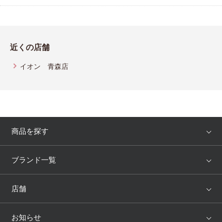
近くの店舗
イオン 青森店
商品を探す
アイテム
ブランド
ブランド一覧
ランキング
セール
WACOAL
Wing
店舗
トピックス
Salute
Yue
店舗を探す
お知らせ