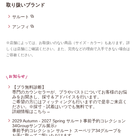
取り扱いブランド
プレゼント・キャンペーン
サルート
アンフィ
メールニュース登録
※店舗によっては、お取扱いのない商品（サイズ・カラー）もあります。詳
しくは店舗にご確認ください。また、完売などの理由で入手できない場合は
お問い合わせ
ご容赦ください。
よくあるご質問
【ブラ無料診断】
専門のカウンセラーが、ブラやバストについてお客様のお悩
みをお聞きし、採寸＆アドバイスを行います。
ご希望の方にはフィッティングも行いますので是非ご来店く
ださい。※採寸・試着はいつでも無料です。
詳細情報はこちら→
2029 Autumn - 2027 Spring サルート事前予約コレクション
34Groupサンプル展示♪
事前予約コレクション サルート スーペリア34グループを
お手に取ってご覧いただけます。