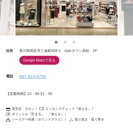
重要なお知らせ
お知らせ
ワコールウェブストア
住所
香川県高松市三条町608-1 ゆめタウン高松 2F
Google Mapsで見る
公式アプリ
電話
087-814-6730
ニュース＆トピックス
【営業時間】10：00-21：00
企業情報
直営店・サロン
エッセンスチェック『使える』
ポイントが『貯まる』・『使える』
バースデー特典（ポイントプラス）
取り置き・取り寄せ
SNSアカウント一覧