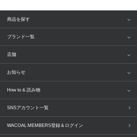
商品を探す
アイテム
ブランド
ブランド一覧
ランキング
セール
WACOAL
Wing
店舗
トピックス
Salute
Yue
店舗を探す
お知らせ
AMPHI
une nana cool
来店予約
新着情報
How to & 読み物
GOCOCi
WACOAL SIZE ORDER
ブラ無料診断
重要なお知らせ
下着の基礎知識
ワコールボディブック
SNSアカウント一覧
OUR WACOAL
YOJOY
取り置き・取り寄せサービス
商品回収
ブラチェック
わたしに合うブラ診断
WACOAL Remamma
Mens Innerwear
WACOAL MEMBERS登録＆ログイン
3Dボディスキャン
お知らせ
ブラパン
ワコールスタイル