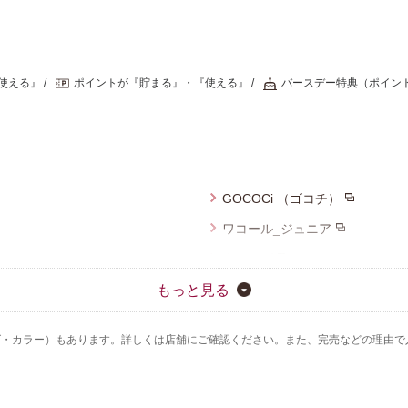
使える』
ポイントが『貯まる』・『使える』
バースデー特典（ポイン
GOCOCi （ゴコチ）
ワコール_ジュニア
ウイング
ウイング／ツヤカ
もっと見る
ブロス バイ ワコールメン
ズ・カラー）もあります。詳しくは店舗にご確認ください。また、完売などの理由で
ウイング／スリープ
アンフィ