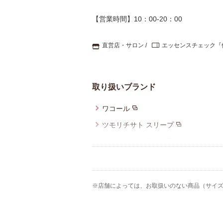
【営業時間】10：00-20：00
直営店・サロン
エッセンスチェック『
取り扱いブランド
ワコール
ツモリチサト スリープ
ワコール／睡眠科学
ウイング／レシアージュ
ウイング／ティーン
※店舗によっては、お取扱いのない商品（サイ
ワコールメン
ウイング／フフ