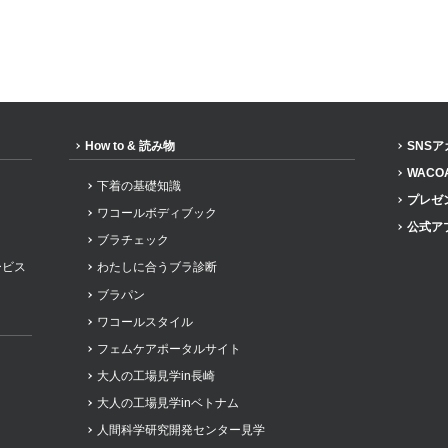
アツコマタノ
How to & 読み物
SNS
WACO
下着の基礎知識
プレゼ
ワコールボディブック
公式ア
ブラチェック
ービス
わたしに合うブラ診断
ブラパン
ワコールスタイル
フェムケアポータルサイト
大人の工場見学in長崎
大人の工場見学inベトナム
人間科学研究開発センター見学