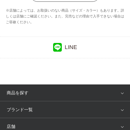
ウイング／スリープ
※店舗によっては、お取扱いのない商品（サイズ・カラー）もあります。詳
しくは店舗にご確認ください。また、完売などの理由で入手できない場合は
ご容赦ください。
LINE
商品を探す
アイテム
ブランド
ブランド一覧
ランキング
セール
WACOAL
Wing
店舗