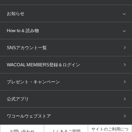
トピックス
Salute
Yue
店舗を探す
お知らせ
AMPHI
une nana cool
来店予約
新着情報
How to & 読み物
GOCOCi
WACOAL SIZE ORDER
ブラ無料診断
重要なお知らせ
下着の基礎知識
ワコールボディブック
SNSアカウント一覧
OUR WACOAL
YOJOY
取り置き・取り寄せサービス
商品回収
ブラチェック
わたしに合うブラ診断
WACOAL Remamma
Mens Innerwear
WACOAL MEMBERS登録＆ログイン
3Dボディスキャン
お知らせ
ブラパン
ワコールスタイル
CW-X
Imported Brands
プレゼント・キャンペーン
ニュース＆トピックス
フェムケアポータルサイト
大人の工場見学in長崎
Licensed Brands
公式アプリ
大人の工場見学inベトナム
人間科学研究開発センター見
ブランド一覧へ
学
ワコールウェブストア
店舗体験記（マンガ）
ワコールカルネアプリ使い方
ガイド（マンガ）
サイトのご利用につ
お問い合わせ
よくあるご質問