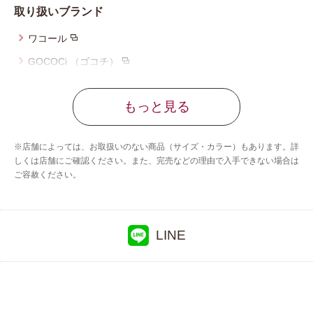
取り扱いブランド
プレゼント・キャンペーン
ワコール
GOCOCi （ゴコチ）
メールニュース登録
ウイング_マタニティ
もっと見る
ウイング
お問い合わせ
ウイング／ティーン
※店舗によっては、お取扱いのない商品（サイズ・カラー）もあります。詳
ブロス バイ ワコールメン
しくは店舗にご確認ください。また、完売などの理由で入手できない場合は
よくあるご質問
ご容赦ください。
CW-X
アンフィ
ウンナナクール
LINE
YOJOY
OUR WACOAL