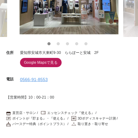
重要なお知らせ
お知らせ
ワコールウェブストア
住所
愛知県安城市大東町9-30 ららぽーと安城 2F
Google Mapsで見る
公式アプリ
電話
0566-91-8553
ニュース＆トピックス
【営業時間】10：00-21：00
企業情報
直営店・サロン
エッセンスチェック『使える』
ポイントが『貯まる』・『使える』
3Dボディスキャナー計測
バースデー特典（ポイントプラス）
取り置き・取り寄せ
SNSアカウント一覧