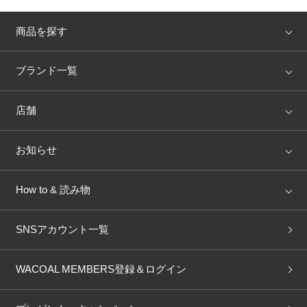
商品を探す
アイテム
ブランド
ブランド一覧
ランキング
セール
WACOAL
Wing
店舗
トピックス
Salute
Yue
店舗を探す
お知らせ
AMPHI
une nana cool
来店予約
新着情報
How to & 読み物
GOCOCi
WACOAL SIZE ORDER
ブラ無料診断
重要なお知らせ
下着の基礎知識
ワコールボディブック
SNSアカウント一覧
OUR WACOAL
YOJOY
取り置き・取り寄せサービス
商品回収
ブラチェック
わたしに合うブラ診断
WACOAL Remamma
Mens Innerwear
WACOAL MEMBERS登録＆ログイン
3Dボディスキャン
お知らせ
ブラパン
ワコールスタイル
CW-X
Imported Brands