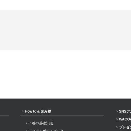
How to & 読み物
SNS
WACO
下着の基礎知識
プレゼ
ワコールボディブック