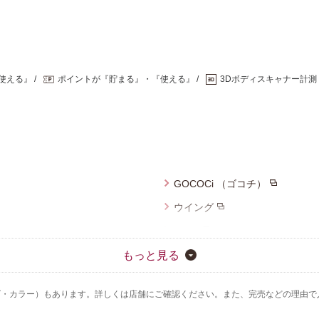
使える』
ポイントが『貯まる』・『使える』
3Dボディスキャナー計測
GOCOCi （ゴコチ）
ウイング
CW-X
ハンロ
もっと見る
OUR WACOAL
ズ・カラー）もあります。詳しくは店舗にご確認ください。また、完売などの理由で