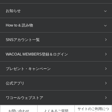
トピックス
Salute
Yue
店舗を探す
お知らせ
AMPHI
une nana cool
来店予約
新着情報
How to & 読み物
GOCOCi
WACOAL SIZE ORDER
ブラ無料診断
重要なお知らせ
下着の基礎知識
ワコールボディブック
SNSアカウント一覧
OUR WACOAL
YOJOY
取り置き・取り寄せサービス
商品回収
ブラチェック
わたしに合うブラ診断
WACOAL Remamma
Mens Innerwear
WACOAL MEMBERS登録＆ログイン
3Dボディスキャン
お知らせ
ブラパン
ワコールスタイル
CW-X
Imported Brands
プレゼント・キャンペーン
ニュース＆トピックス
フェムケアポータルサイト
大人の工場見学in長崎
Licensed Brands
公式アプリ
大人の工場見学inベトナム
人間科学研究開発センター見
ブランド一覧へ
学
ワコールウェブストア
店舗体験記（マンガ）
ワコールカルネアプリ使い方
ガイド（マンガ）
サイトのご利用につ
お問い合わせ
よくあるご質問