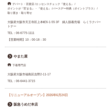
デパート・百貨店
エッセンスチェック『使える』
ポイントが『貯まる』・『使える』
バースデー特典（ポイントプラス）
取り置き・取り寄せ
大阪府大阪市天王寺区上本町6-1-55 3F 婦人肌着売場 らくラクパー
トナー
TEL：
06-6775-1111
【営業時間】10：00-18：30
やまた屋
下着専門店
大阪府大阪市福島区吉野2-11-17
TEL：
06-6441-3715
【リニューアルオープン】2026年6月24日
阪急うめだ本店