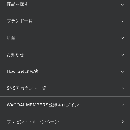
商品を探す
アイテム
ブランド
ブランド一覧
ランキング
セール
WACOAL
Wing
店舗
トピックス
Salute
Yue
店舗を探す
お知らせ
AMPHI
une nana cool
来店予約
新着情報
How to & 読み物
GOCOCi
WACOAL SIZE ORDER
ブラ無料診断
重要なお知らせ
下着の基礎知識
ワコールボディブック
SNSアカウント一覧
OUR WACOAL
YOJOY
取り置き・取り寄せサービス
商品回収
ブラチェック
わたしに合うブラ診断
WACOAL Remamma
Mens Innerwear
WACOAL MEMBERS登録＆ログイン
3Dボディスキャン
お知らせ
ブラパン
ワコールスタイル
CW-X
Imported Brands
プレゼント・キャンペーン
ニュース＆トピックス
フェムケアポータルサイト
大人の工場見学in長崎