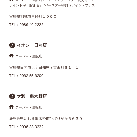
ポイントが『貯まる』
バースデー特典（ポイントプラス）
宮崎県都城市早鈴町１９９０
TEL：
0986-46-2222
イオン 日向店
スーパー・量販店
宮崎県日向市大字日知屋字古田町６１－１
TEL：
0982-55-8200
大和 串木野店
スーパー・量販店
鹿児島県いちき串木野市ひばりが丘５６３０
TEL：
0996-33-3222