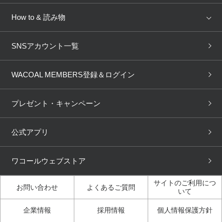
AMPHI
une nana cool
来店予約
新着情報
How to & 読み物
GOCOCi
WACOAL SIZE ORDER
ブラ無料診断
重要なお知らせ
下着の基礎知識
ワコールボディブック
SNSアカウント一覧
OUR WACOAL
YOJOY
取り置き・取り寄せサービス
商品回収
ブラチェック
わたしに合うブラ診断
WACOAL Remamma
Mens Innerwear
WACOAL MEMBERS登録＆ログイン
3Dボディスキャン
お知らせ
ブラパン
ワコールスタイル
CW-X
Imported Brands
プレゼント・キャンペーン
ニュース＆トピックス
フェムケアポータルサイト
大人の工場見学in長崎
Licensed Brands
公式アプリ
大人の工場見学inベトナム
人間科学研究開発センター見
ブランド一覧へ
学
ワコールウェブストア
店舗体験記（マンガ）
ワコールカルネアプリ使い方
ガイド（マンガ）
サイトのご利用につ
お問い合わせ
よくあるご質問
いて
3Dボディスキャン体験（マ
企業情報
採用情報
個人情報保護方針
ンガ）