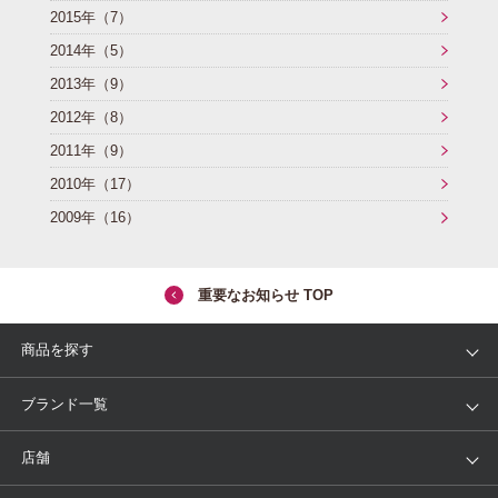
2015年（7）
プレゼント・キャンペーン
2014年（5）
2013年（9）
2012年（8）
メールニュース登録
2011年（9）
2010年（17）
お問い合わせ
2009年（16）
よくあるご質問
重要なお知らせ TOP
商品を探す
アイテム
ブランド
ブランド一覧
ランキング
セール
WACOAL
Wing
店舗
トピックス
Salute
Yue