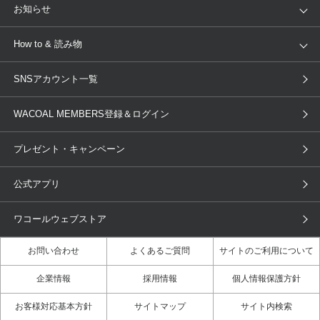
店舗を探す
お知らせ
AMPHI
une nana cool
来店予約
新着情報
How to & 読み物
GOCOCi
WACOAL SIZE ORDER
ブラ無料診断
重要なお知らせ
下着の基礎知識
ワコールボディブック
SNSアカウント一覧
OUR WACOAL
YOJOY
取り置き・取り寄せサービス
商品回収
ブラチェック
わたしに合うブラ診断
WACOAL Remamma
Mens Innerwear
WACOAL MEMBERS登録＆ログイン
3Dボディスキャン
お知らせ
ブラパン
ワコールスタイル
CW-X
Imported Brands
プレゼント・キャンペーン
ニュース＆トピックス
フェムケアポータルサイト
大人の工場見学in長崎
Licensed Brands
公式アプリ
大人の工場見学inベトナム
人間科学研究開発センター見学
ブランド一覧へ
店舗体験記（マンガ）
ワコールカルネアプリ使い方ガイ
ワコールウェブストア
ド（マンガ）
お問い合わせ
よくあるご質問
サイトのご利用について
3Dボディスキャン体験（マンガ）
企業情報
採用情報
個人情報保護方針
お客様対応基本方針
サイトマップ
サイト内検索