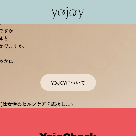
私がととのう。
私がよろこぶ。
。
ですか。
ると
かびますか。
、
やかに。
YOJOYについて
ョイ)は女性のセルフケアを応援します