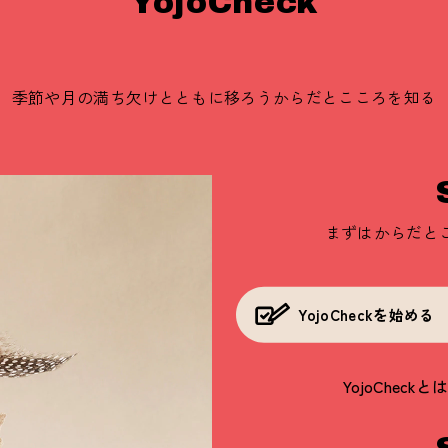
YojoCheck
季節や月の満ち欠けとともに移ろう
からだとこころを知る
まずはからだと
YojoCheckを始める
YojoCheckと