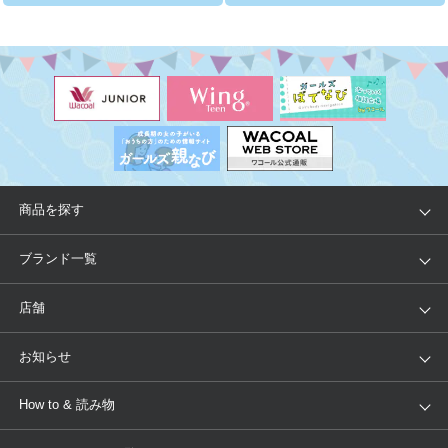
商品を探す
アイテム
ブランド
ブランド一覧
ランキング
セール
WACOAL
Wing
店舗
トピックス
Salute
Yue
店舗を探す
お知らせ
AMPHI
une nana cool
来店予約
新着情報
How to & 読み物
GOCOCi
WACOAL SIZE ORDER
ブラ無料診断
重要なお知らせ