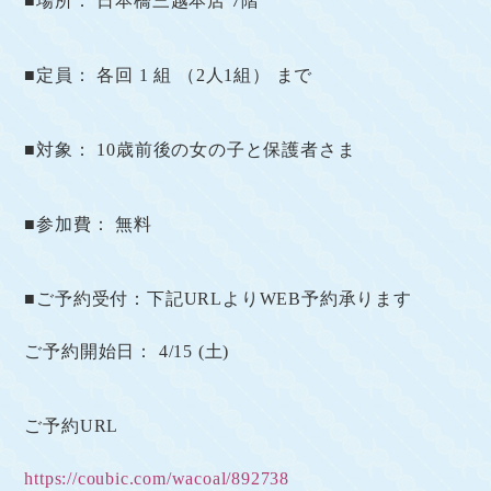
■場所： 日本橋三越本店 7階
■定員： 各回 1 組 （2人1組） まで
■対象： 10歳前後の女の子と保護者さま
■参加費： 無料
■ご予約受付：下記URLよりWEB予約承ります
ご予約開始日： 4/15 (土)
ご予約URL
https://coubic.com/wacoal/892738