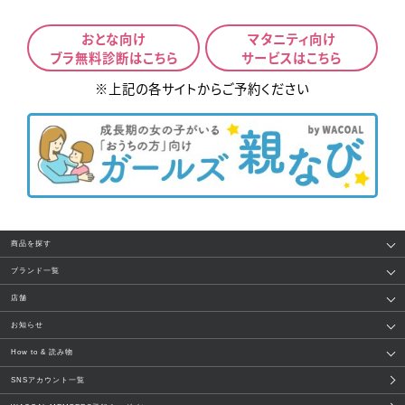
おとな向け
マタニティ向け
ブラ無料診断はこちら
サービスはこちら
商品を探す
アイテム
ブランド
ブランド一覧
ランキング
セール
WACOAL
Wing
店舗
トピックス
Salute
Yue
店舗を探す
お知らせ
AMPHI
une nana cool
来店予約
新着情報
How to & 読み物
GOCOCi
WACOAL SIZE ORDER
ブラ無料診断
重要なお知らせ
下着の基礎知識
ワコールボディブック
SNSアカウント一覧
OUR WACOAL
YOJOY
取り置き・取り寄せサービス
商品回収
ブラチェック
わたしに合うブラ診断