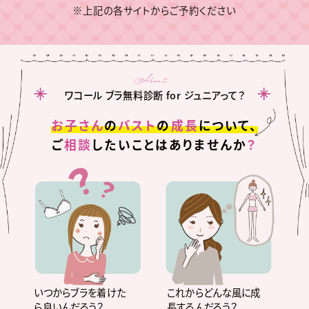
About
ワコール ブラ無料診断 for ジュニアって？
お子さん
の
バスト
の
成長
について、
ご
相談
したいことはありませんか
？
いつからブラを着けた
これからどんな風に成
ら良いんだろう？
長するんだろう？