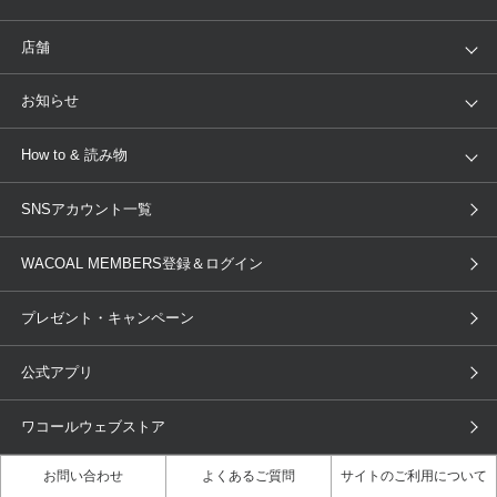
ランキング
セール
WACOAL
Wing
店舗
トピックス
Salute
Yue
店舗を探す
お知らせ
AMPHI
une nana cool
来店予約
新着情報
How to & 読み物
GOCOCi
WACOAL SIZE ORDER
ブラ無料診断
重要なお知らせ
下着の基礎知識
ワコールボディブック
SNSアカウント一覧
OUR WACOAL
YOJOY
取り置き・取り寄せサービス
商品回収
ブラチェック
わたしに合うブラ診断
WACOAL Remamma
Mens Innerwear
WACOAL MEMBERS登録＆ログイン
3Dボディスキャン
お知らせ
ブラパン
ワコールスタイル
CW-X
Imported Brands
プレゼント・キャンペーン
ニュース＆トピックス
フェムケアポータルサイト
大人の工場見学in長崎
Licensed Brands
公式アプリ
大人の工場見学inベトナム
人間科学研究開発センター見学
ブランド一覧へ
店舗体験記（マンガ）
ワコールカルネアプリ使い方ガイ
ワコールウェブストア
ド（マンガ）
お問い合わせ
よくあるご質問
サイトのご利用について
3Dボディスキャン体験（マンガ）