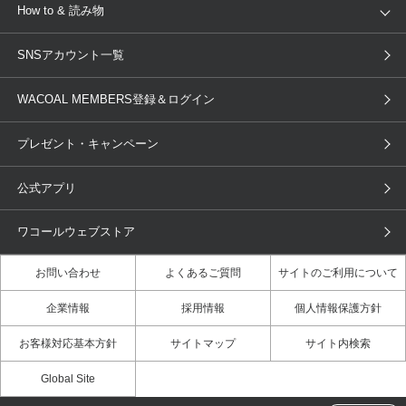
新着情報
How to & 読み物
GOCOCi
WACOAL SIZE ORDER
ブラ無料診断
重要なお知らせ
下着の基礎知識
ワコールボディブック
SNSアカウント一覧
OUR WACOAL
YOJOY
取り置き・取り寄せサービス
商品回収
ブラチェック
わたしに合うブラ診断
WACOAL Remamma
Mens Innerwear
WACOAL MEMBERS登録＆ログイン
3Dボディスキャン
お知らせ
ブラパン
ワコールスタイル
CW-X
Imported Brands
プレゼント・キャンペーン
ニュース＆トピックス
フェムケアポータルサイト
大人の工場見学in長崎
Licensed Brands
公式アプリ
大人の工場見学inベトナム
人間科学研究開発センター見学
ブランド一覧へ
店舗体験記（マンガ）
ワコールカルネアプリ使い方ガイ
ワコールウェブストア
ド（マンガ）
お問い合わせ
よくあるご質問
サイトのご利用について
3Dボディスキャン体験（マンガ）
企業情報
採用情報
個人情報保護方針
お客様対応基本方針
サイトマップ
サイト内検索
Global Site