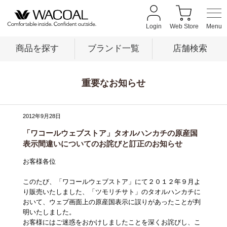
Login
Web Store
商品を探す
ブランド一覧
店舗検索
重要なお知らせ
商品を探す
2012年9月28日
ブランド一覧
「ワコールウェブストア」タオルハンカチの原産国
表示間違いについてのお詫びと訂正のお知らせ
店舗検索
お客様各位
このたび、「ワコールウェブストア」にて２０１２年９月よ
新着情報
り販売いたしました、「ツモリチサト」のタオルハンカチに
おいて、ウェブ画面上の原産国表示に誤りがあったことが判
明いたしました。
お客様にはご迷惑をおかけしましたことを深くお詫びし、こ