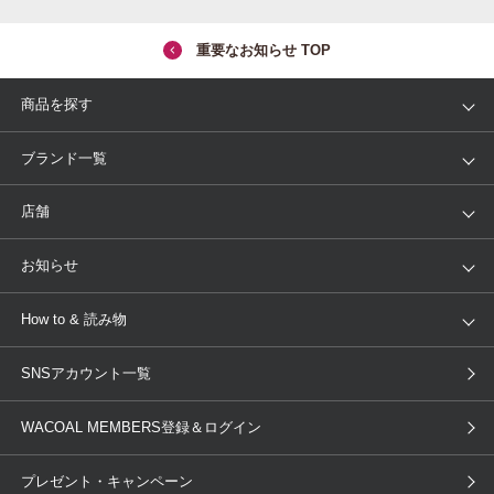
重要なお知らせ TOP
商品を探す
アイテム
ブランド
ブランド一覧
ランキング
セール
WACOAL
Wing
店舗
トピックス
Salute
Yue
店舗を探す
お知らせ
AMPHI
une nana cool
来店予約
新着情報
How to & 読み物
GOCOCi
WACOAL SIZE ORDER
ブラ無料診断
重要なお知らせ
下着の基礎知識
ワコールボディブック
SNSアカウント一覧
OUR WACOAL
YOJOY
取り置き・取り寄せサービス
商品回収
ブラチェック
わたしに合うブラ診断
WACOAL Remamma
Mens Innerwear
WACOAL MEMBERS登録＆ログイン
3Dボディスキャン
お知らせ
ブラパン
ワコールスタイル
CW-X
Imported Brands
プレゼント・キャンペーン
ニュース＆トピックス