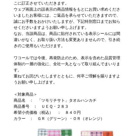
重要なお知らせ
こに訂正させていただきます。
ウェブ画面上の誤表示の商品情報をもとにお買い求めくださ
いましたお客様には、ご返品を承らせていただきますので、
お知らせ
誠にお手数をおかけいたしますが、下記特別窓口までお知ら
せくださいますようお願い申し上げます。
なお、当該商品は、商品に貼付されている表示シールには間
違いがなく、お取り扱い方法も変更ありませんので、引き続
ワコールウェブストア
きのご使用もいただけます。
ワコールでは今後、再発防止のため、表示を含めた品質管理
公式アプリ
体制の一層の強化に、全社一丸となって取り組んでまいりま
す。
重ねてお詫びいたしますとともに、何卒ご理解を賜りますよ
うお願い申し上げます。
ニュース＆トピックス
＜対象商品＞
商品名 ： 「ツモリチサト」タオルハンカチ
企業情報
商品番号 ： ＵＥＱ・２８３
希望小売価格（税込） ： ８４０円
カラー ： ＧＲ（グリーン）・ＯＲ（オレンジ）
SNSアカウント一覧