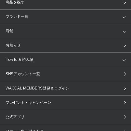
商品を探す
アイテム
ブランド
ブランド一覧
ランキング
セール
WACOAL
Wing
店舗
トピックス
Salute
Yue
店舗を探す
お知らせ
AMPHI
une nana cool
来店予約
新着情報
How to & 読み物
GOCOCi
WACOAL SIZE ORDER
ブラ無料診断
重要なお知らせ
下着の基礎知識
ワコールボディブック
SNSアカウント一覧
OUR WACOAL
YOJOY
取り置き・取り寄せサービス
商品回収
ブラチェック
わたしに合うブラ診断
WACOAL Remamma
Mens Innerwear
WACOAL MEMBERS登録＆ログイン
3Dボディスキャン
お知らせ
ブラパン
ワコールスタイル
CW-X
Imported Brands
プレゼント・キャンペーン
ニュース＆トピックス
フェムケアポータルサイト
大人の工場見学in長崎
Licensed Brands
公式アプリ
大人の工場見学inベトナム
人間科学研究開発センター見学
ブランド一覧へ
店舗体験記（マンガ）
ワコールカルネアプリ使い方ガイ