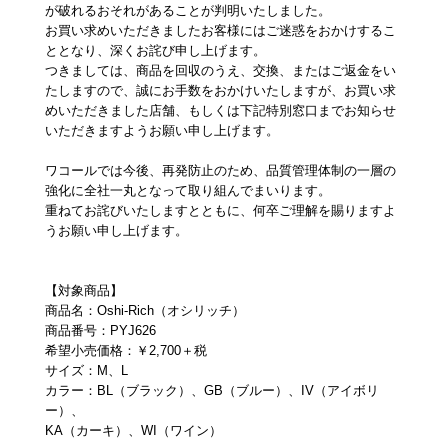
重要なお知らせ
が破れるおそれがあることが判明いたしました。
お買い求めいただきましたお客様にはご迷惑をおかけするこ
ととなり、深くお詫び申し上げます。
お知らせ
つきましては、商品を回収のうえ、交換、またはご返金をい
たしますので、誠にお手数をおかけいたしますが、お買い求
めいただきました店舗、もしくは下記特別窓口までお知らせ
いただきますようお願い申し上げます。
ワコールウェブストア
ワコールでは今後、再発防止のため、品質管理体制の一層の
強化に全社一丸となって取り組んでまいります。
公式アプリ
重ねてお詫びいたしますとともに、何卒ご理解を賜りますよ
うお願い申し上げます。
ニュース＆トピックス
【対象商品】
商品名：Oshi-Rich（オシリッチ）
商品番号：PYJ626
企業情報
希望小売価格：￥2,700＋税
サイズ：M、L
カラー：BL（ブラック）、GB（ブルー）、IV（アイボリ
ー）、
SNSアカウント一覧
KA（カーキ）、WI（ワイン）