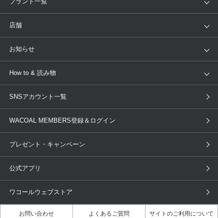
ブランド一覧
ランキング
セール
WACOAL
Wing
店舗
トピックス
Salute
Yue
店舗を探す
お知らせ
AMPHI
une nana cool
来店予約
新着情報
How to & 読み物
GOCOCi
WACOAL SIZE ORDER
ブラ無料診断
重要なお知らせ
下着の基礎知識
ワコールボディブック
SNSアカウント一覧
OUR WACOAL
YOJOY
取り置き・取り寄せサービス
商品回収
ブラチェック
わたしに合うブラ診断
WACOAL Remamma
Mens Innerwear
WACOAL MEMBERS登録＆ログイン
3Dボディスキャン
お知らせ
ブラパン
ワコールスタイル
CW-X
Imported Brands
プレゼント・キャンペーン
ニュース＆トピックス
フェムケアポータルサイト
大人の工場見学in長崎
Licensed Brands
公式アプリ
大人の工場見学inベトナム
人間科学研究開発センター見学
ブランド一覧へ
店舗体験記（マンガ）
ワコールカルネアプリ使い方ガイ
ワコールウェブストア
ド（マンガ）
お問い合わせ
よくあるご質問
サイトのご利用について