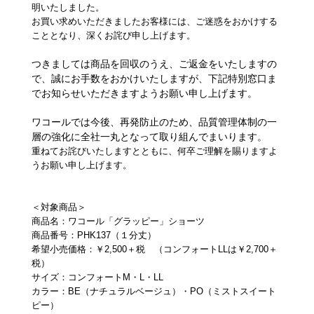
重要なお知らせ
明いたしました。
お買い求めいただきましたお客様には、ご迷惑をおかけする
こととなり、深くお詫び申し上げます。
お知らせ
つきましては商品を回収のうえ、ご返金をいたしますの
で、誠にお手数をおかけいたしますが、下記特別窓口ま
でお知らせいただきますようお願い申し上げます。
ワコールウェブストア
ワコールでは今後、再発防止のため、品質管理体制の一
層の強化に全社一丸となって取り組んでまいります。
公式アプリ
重ねてお詫びいたしますとともに、何卒ご理解を賜りますよ
うお願い申し上げます。
ニュース＆トピックス
＜対象商品＞
商品名：ワコール「グラッピー」ショーツ
商品番号：PHK137（１分丈）
企業情報
希望小売価格：￥2,500＋税 （コンフォートLLは￥2,700＋
税）
サイズ：コンフォートM・L・LL
カラー：BE（ナチュラルベージュ）・PO（ミストスイート
SNSアカウント一覧
ピー）