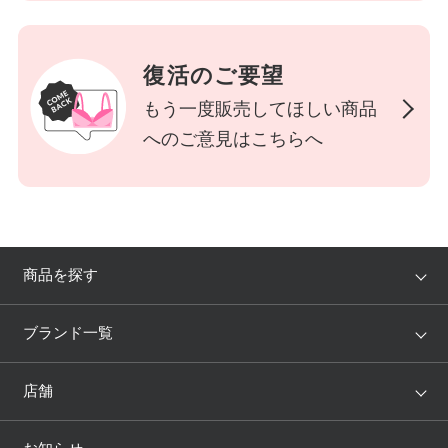
復活のご要望
もう一度販売してほしい商品
へのご意見はこちらへ
商品を探す
アイテム
ブランド
ブランド一覧
ランキング
セール
WACOAL
Wing
店舗
トピックス
Salute
Yue
店舗を探す