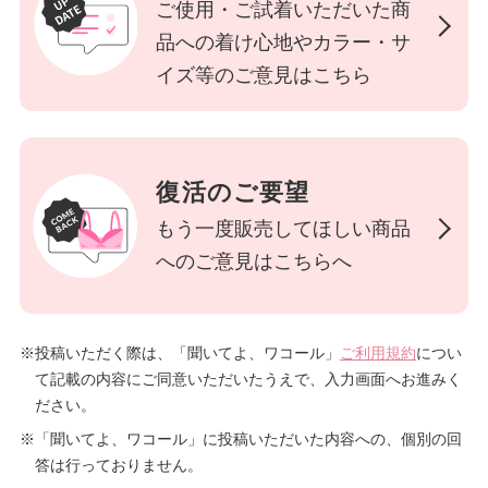
重要なお知らせ
ご使用・ご試着いただいた商
品への着け心地やカラー・サ
イズ等のご意見はこちら
お知らせ
ワコールウェブストア
復活のご要望
公式アプリ
もう一度販売してほしい商品
へのご意見はこちらへ
ニュース＆トピックス
※投稿いただく際は、「聞いてよ、ワコール」
ご利用規約
につい
企業情報
て記載の内容にご同意いただいたうえで、入力画面へお進みく
ださい。
※「聞いてよ、ワコール」に投稿いただいた内容への、個別の回
SNSアカウント一覧
答は行っておりません。