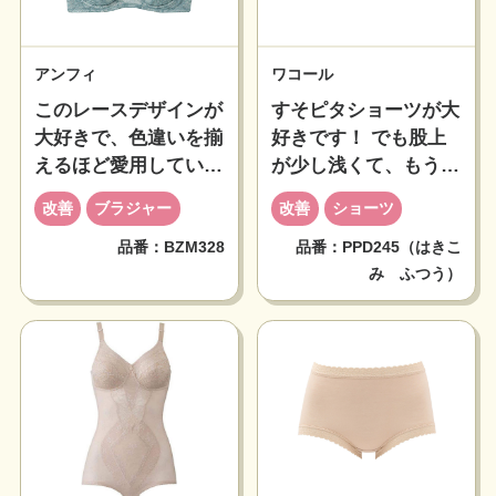
アンフィ
ワコール
このレースデザインが
すそピタショーツが大
大好きで、色違いを揃
好きです！ でも股上
えるほど愛用していま
が少し浅くて、もう少
す！ やさしいトーン
し深ければうれしいの
改善
ブラジャー
改善
ショーツ
のカラーや、バイカラ
に～
ーなどのデザインも選
品番：BZM328
品番：PPD245（はきこ
み ふつう）
べたらうれしいです