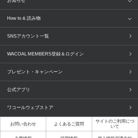
お知らせ
AMPHI
une nana cool
来店予約
新着情報
How to & 読み物
GOCOCi
WACOAL SIZE ORDER
ブラ無料診断
重要なお知らせ
下着の基礎知識
ワコールボディブック
SNSアカウント一覧
OUR WACOAL
YOJOY
取り置き・取り寄せサービス
商品回収
ブラチェック
わたしに合うブラ診断
WACOAL Remamma
Mens Innerwear
WACOAL MEMBERS登録＆ログイン
3Dボディスキャン
お知らせ
ブラパン
ワコールスタイル
CW-X
Imported Brands
プレゼント・キャンペーン
ニュース＆トピックス
フェムケアポータルサイト
大人の工場見学in長崎
Licensed Brands
公式アプリ
大人の工場見学inベトナム
人間科学研究開発センター
ブランド一覧へ
見学
ワコールウェブストア
店舗体験記（マンガ）
ワコールカルネアプリ使い
方ガイド（マンガ）
サイトのご利用につ
お問い合わせ
よくあるご質問
いて
3Dボディスキャン体験（マ