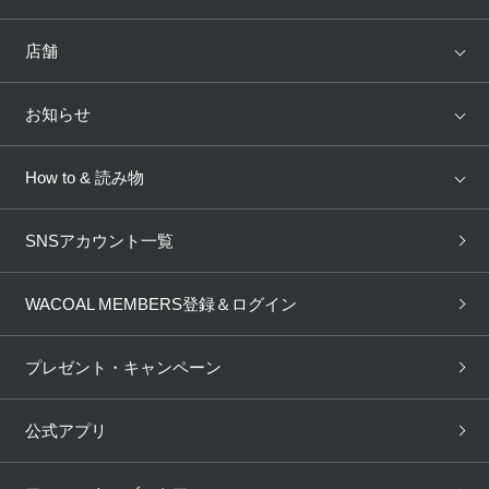
ランキング
セール
WACOAL
Wing
店舗
トピックス
Salute
Yue
店舗を探す
お知らせ
AMPHI
une nana cool
来店予約
新着情報
How to & 読み物
GOCOCi
WACOAL SIZE ORDER
ブラ無料診断
重要なお知らせ
下着の基礎知識
ワコールボディブック
SNSアカウント一覧
OUR WACOAL
YOJOY
取り置き・取り寄せサービス
商品回収
ブラチェック
わたしに合うブラ診断
WACOAL Remamma
Mens Innerwear
WACOAL MEMBERS登録＆ログイン
3Dボディスキャン
お知らせ
ブラパン
ワコールスタイル
CW-X
Imported Brands
プレゼント・キャンペーン
ニュース＆トピックス
フェムケアポータルサイト
大人の工場見学in長崎
Licensed Brands
公式アプリ
大人の工場見学inベトナム
人間科学研究開発センター見
ブランド一覧へ
学