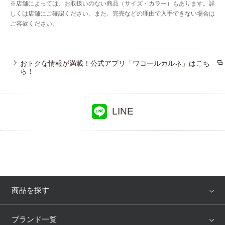
※店舗によっては、お取扱いのない商品（サイズ・カラー）もあります。詳
しくは店舗にご確認ください。また、完売などの理由で入手できない場合は
ご容赦ください。
おトクな情報が満載！公式アプリ「ワコールカルネ」はこち
ら！
LINE
商品を探す
アイテム
ブランド
ブランド一覧