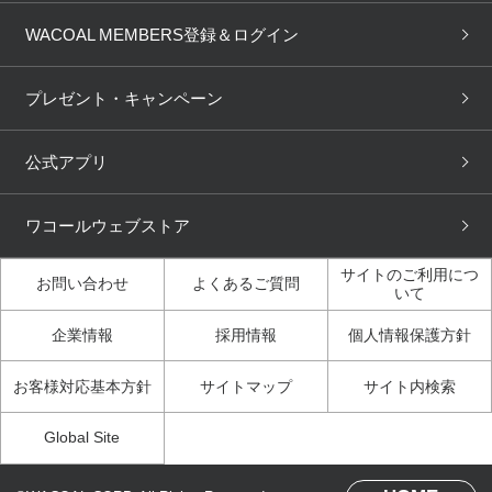
商品回収
ブラチェック
わたしに合うブラ診断
WACOAL Remamma
Mens Innerwear
WACOAL MEMBERS登録＆ログイン
3Dボディスキャン
お知らせ
ブラパン
ワコールスタイル
CW-X
Imported Brands
プレゼント・キャンペーン
ニュース＆トピックス
フェムケアポータルサイト
大人の工場見学in長崎
Licensed Brands
公式アプリ
大人の工場見学inベトナム
人間科学研究開発センター見
ブランド一覧へ
学
ワコールウェブストア
店舗体験記（マンガ）
ワコールカルネアプリ使い方
ガイド（マンガ）
サイトのご利用につ
お問い合わせ
よくあるご質問
いて
3Dボディスキャン体験（マ
企業情報
採用情報
個人情報保護方針
ンガ）
お客様対応基本方針
サイトマップ
サイト内検索
Global Site