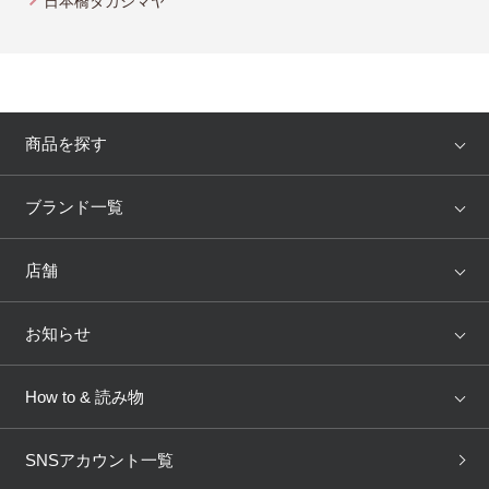
日本橋タカシマヤ
商品を探す
アイテム
ブランド
ブランド一覧
ランキング
セール
WACOAL
Wing
店舗
トピックス
Salute
Yue
店舗を探す
お知らせ
AMPHI
une nana cool
来店予約
新着情報
How to & 読み物
GOCOCi
WACOAL SIZE ORDER
ブラ無料診断
重要なお知らせ
下着の基礎知識
ワコールボディブック
SNSアカウント一覧
OUR WACOAL
YOJOY
取り置き・取り寄せサービス