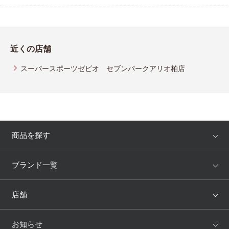
近くの店舗
スーパースポーツゼビオ セブンパークアリオ柏店
商品を探す
アイテム
ブランド
ブランド一覧
ランキング
セール
WACOAL
Wing
店舗
トピックス
Salute
Yue
店舗を探す
お知らせ