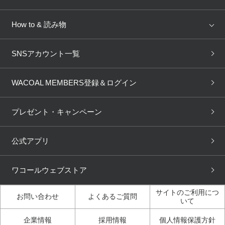
AMPHI
une nana cool
来店予約
新着情報
How to & 読み物
GOCOCi
WACOAL SIZE ORDER
ブラ無料診断
重要なお知らせ
下着の基礎知識
ワコールボディブック
SNSアカウント一覧
OUR WACOAL
YOJOY
取り置き・取り寄せサービス
商品回収
ブラチェック
わたしに合うブラ診断
WACOAL Remamma
Mens Innerwear
WACOAL MEMBERS登録＆ログイン
3Dボディスキャン
お知らせ
ブラパン
ワコールスタイル
CW-X
Imported Brands
プレゼント・キャンペーン
ニュース＆トピックス
フェムケアポータルサイト
大人の工場見学in長崎
Licensed Brands
公式アプリ
大人の工場見学inベトナム
人間科学研究開発センター見
ブランド一覧へ
学
ワコールウェブストア
店舗体験記（マンガ）
ワコールカルネアプリ使い方
ガイド（マンガ）
サイトのご利用につ
お問い合わせ
よくあるご質問
いて
3Dボディスキャン体験（マ
企業情報
採用情報
個人情報保護方針